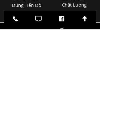
Chất Lượng
Đúng Tiến Độ
CAM KẾT
CHẤT LƯỢNG
AN CƯ LẠC NGHIỆP
Đức Duy luôn đặt tiêu chuẩn an toàn
và chất lượng lên hàng đầu nhằm
đem lại sản phẩm tốt nhất với giá trị
trường tồn theo thời gian.
Chất Lượng & An Toàn
KHÔNG NGỪNG CẢI TIẾN