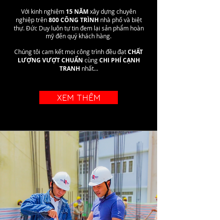
Với kinh nghiệm
15
NĂM
xây dựng chuyên
nghiệp trên
800
CÔNG TRÌNH
nhà phố và biệt
thự. Đức Duy luôn tự tin đem lại sản phẩm hoàn
mỹ đến quý khách hàng.
Chúng tôi cam kết mọi công trình đều đạt
CHẤT
LƯỢNG VƯỢT CHUẨN
cùng
CHI PHÍ CẠNH
TRANH
nhất...
XEM THÊM