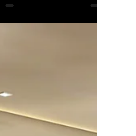
Bình Chánh.
1. Thông tin công trình. Tòa nhà văn
phòng MBA International kết hợp
Penthouse tầng thượng. Thiết kế: Duc
Duy Architecture Construction...