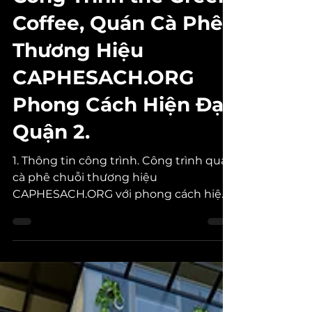
27 thg 11, 2021
1 phút đọc
Công Trình the Green
Coffee, Quán Cà Phê
Thương Hiệu
CAPHESACH.ORG
Phong Cách Hiện Đại,
Quận 2.
1. Thông tin công trình. Công trình quán
cà phê chuỗi thương hiệu
CAPHESACH.ORG với phong cách hiện
đại, sang trọng, cao cấp. Thiết kế:...