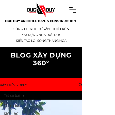
DUC DUY ARCHITECTURE & CONSTRUCTION
CÔNG TY TNHH TƯ VẤN - THIẾT KẾ
&
XÂY DỰNG NHÀ ĐỨC DUY
KIẾN TẠO LỐI SỐNG THĂNG HOA
BLOG XÂY DỰNG
360°
XÂY DỰNG 360°
Tất cả bài
Tất cả bài
Kiến thức