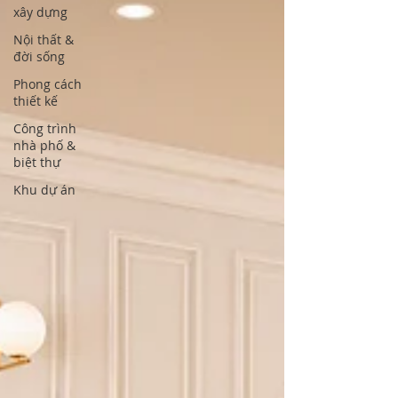
xây dựng
Nội thất &
đời sống
Phong cách
thiết kế
Công trình
nhà phố &
biệt thự
Khu dự án