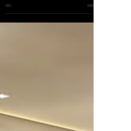
1. Thông tin công trình. Tòa nhà văn
phòng MBA International kết hợp
Penthouse tầng thượng. Thiết kế: Duc
Duy Architecture Construction...