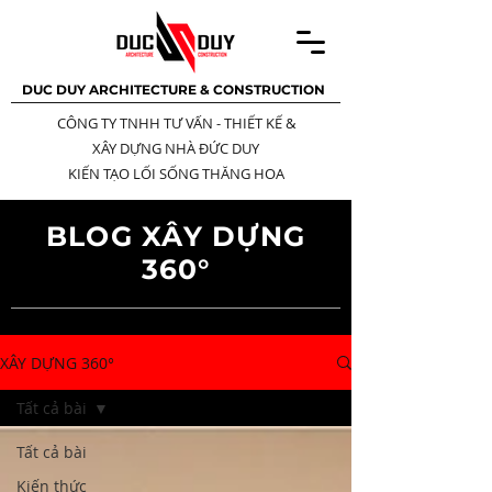
DUC DUY ARCHITECTURE & CONSTRUCTION
CÔNG TY TNHH TƯ VẤN - THIẾT KẾ
&
XÂY DỰNG NHÀ ĐỨC DUY
KIẾN TẠO LỐI SỐNG THĂNG HOA
BLOG XÂY DỰNG
360°
XÂY DỰNG 360°
Tất cả bài
Tất cả bài
Kiến thức