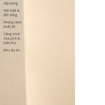
xây dựng
Nội thất &
đời sống
Phong cách
thiết kế
Công trình
nhà phố &
biệt thự
Khu dự án