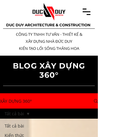
DUC DUY ARCHITECTURE & CONSTRUCTION
CÔNG TY TNHH TƯ VẤN - THIẾT KẾ
&
XÂY DỰNG NHÀ ĐỨC DUY
KIẾN TẠO LỐI SỐNG THĂNG HOA
BLOG XÂY DỰNG
360°
XÂY DỰNG 360°
Tất cả bài
Tất cả bài
Kiến thức