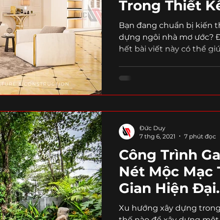
Trong Thiết K
Bạn đang chuẩn bị kiến t
dựng ngôi nhà mơ ước? Đ
hết bài viết này có thể giú
Đức Duy
7 thg 6, 2021
7 phút đọc
Công Trình Ga
Nét Mộc Mạc 
Gian Hiện Đại.
Xu hướng xây dựng trong 
thế nào để xây dựng một