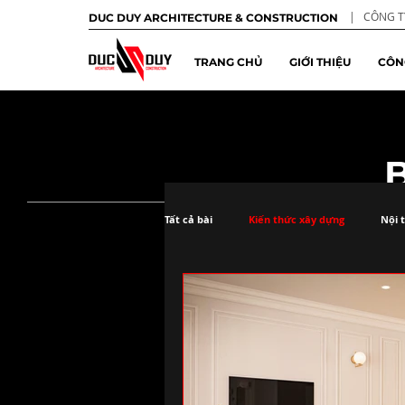
| CÔNG TY
DUC DUY ARCHITECTURE & CONSTRUCTION
TRANG CHỦ
GIỚI THIỆU
CÔN
Tất cả bài
Kiến thức xây dựng
Nội 