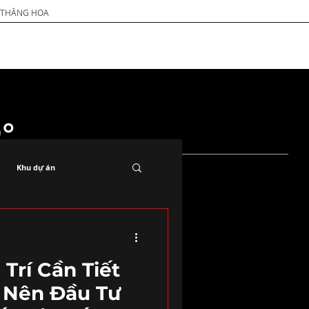
G THĂNG HOA
°
Khu dự án
 Trí Cần Tiết
í Nên Đầu Tư