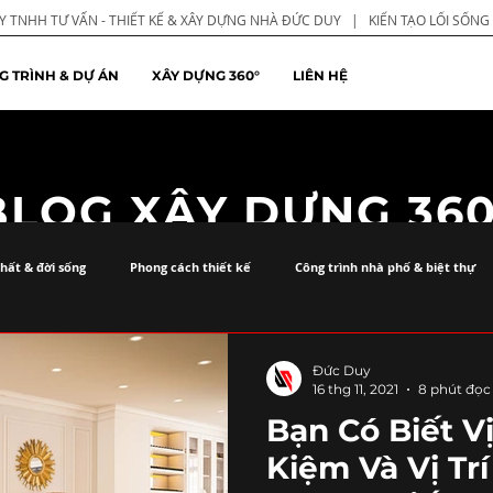
 TNHH TƯ VẤN - THIẾT KẾ & XÂY DỰNG NHÀ ĐỨC DUY | KIẾN TẠO LỐI SỐN
G TRÌNH & DỰ ÁN
XÂY DỰNG 360°
LIÊN HỆ
BLOG XÂY DỰNG 360
thất & đời sống
Phong cách thiết kế
Công trình nhà phố & biệt thự
Đức Duy
16 thg 11, 2021
8 phút đọc
Bạn Có Biết Vị
Kiệm Và Vị Tr