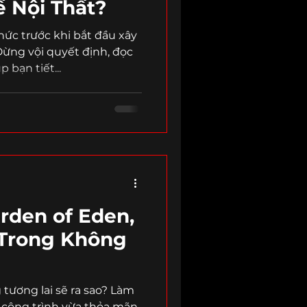
ế Nội Thất?
hức trước khi bắt đầu xây
ừng vội quyết định, đọc
p bạn tiết...
rden of Eden,
Trong Không
tương lai sẽ ra sao? Làm
 công trình vừa thỏa mãn