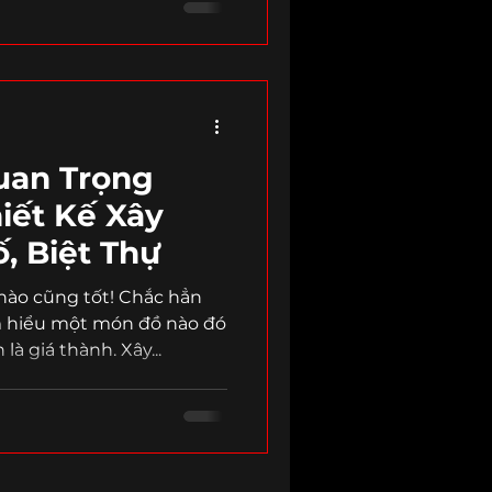
uan Trọng
iết Kế Xây
, Biệt Thự
 nào cũng tốt! Chắc hẳn
 hiểu một món đồ nào đó
à giá thành. Xây...