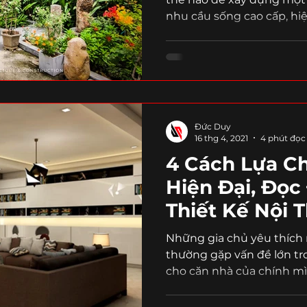
nhu cầu sống cao cấp, hiệ
Đức Duy
16 thg 4, 2021
4 phút đọc
4 Cách Lựa C
Hiện Đại, Đọc
Thiết Kế Nội T
Những gia chủ yêu thích 
thường gặp vấn đề lớn tro
cho căn nhà của chính mìn