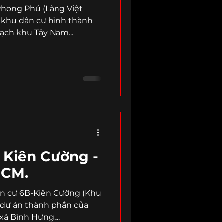
o Phong Phú (Làng Việt
 khu dân cư hình thành
oạch khu Tây Nam...
 Kiên Cường -
HCM.
dân cư 6B-Kiên Cường (Khu
t dự án thành phần của
ã Bình Hưng,...