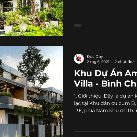
Đức Duy
2 thg 6, 2021
2 phút đọc
Khu Dự Án Am
Villa - Bình C
1. Giới thiệu. Đây là dự án
lạc tại Khu dân cư cụm B
13E, phía Nam khu đô thị