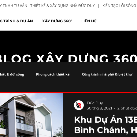
 TNHH TƯ VẤN - THIẾT KẾ & XÂY DỰNG NHÀ ĐỨC DUY | KIẾN TẠO LỐI SỐN
G TRÌNH & DỰ ÁN
XÂY DỰNG 360°
LIÊN HỆ
BLOG XÂY DỰNG 360
thất & đời sống
Phong cách thiết kế
Công trình nhà phố & biệt thự
Đức Duy
30 thg 8, 2021
2 phút đọ
Khu Dự Án 13E
Bình Chánh, 