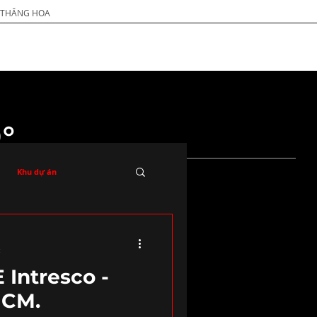
G THĂNG HOA
°
Khu dự án
c
 Intresco -
HCM.