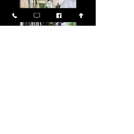
Hình ảnh công trình nhà phố Anh Vương, Q2.
Kết hợp không gian xanh cùng nhiều công
nghê xây dựng mới.
Xem chi tiết
“
KIẾN TẠO LỐI
SỐNG THĂNG HOA
”
Hành trình công ty Đức Duy đến